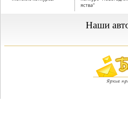
яства"
Наши авт