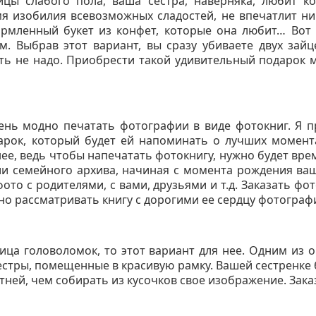
ицы слабого пола, ваша сестра, наверняка, любит к
мя изобилия всевозможных сладостей, не впечатлит ник
рмленный букет из конфет, которые она любит… Вот 
м. Выбрав этот вариант, вы сразу убиваете двух зайц
ать не надо. Приобрести такой удивительный подарок
ень модно печатать фотографии в виде фотокниг. Я п
рок, который будет ей напоминать о лучших момента
ее, ведь чтобы напечатать фотокнигу, нужно будет вре
и семейного архива, начиная с момента рождения ва
фото с родителями, с вами, друзьями и т.д. Заказать фо
но рассматривать книгу с дорогими ее сердцу фотограф
ица головоломок, то этот вариант для нее. Одним из 
естры, помещенные в красивую рамку. Вашей сестренке б
тней, чем собирать из кусочков свое изображение. Зака