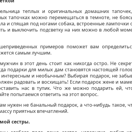
еткой
тельница теплых и оригинальных домашних тапочек,
ных тапочках можно перемещаться в темноте, не боясь
тола и спящая под ногами собака, встроенные лампочки
ть и выключить подсветку на них можно в любой мом
шеприведенных примеров поможет вам определить
кажется самым лучшим.
 мужчин в этот день стоит как никогда остро. Не секр
да подарки для милых дам становятся настоящей голо
 интересным и необычным? Выбирая подарок, не забыв
лжен радовать и восхищать! Если подарок жене и маме
оставить нас в тупик. Что же можно подарить ей, ч
йте попытаемся ответить на этот вопрос.
Нам нужен не банальный подарок, а что-нибудь такое, 
 массу приятных впечатлений.
мой сестры.