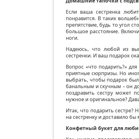
Домашние тапочки с подсв
Если ваша сестренка люби
понравится. В таких волшеб
препятствие, будь то угол с
большое расстояние. Включи
ноги.
Надеюсь, что любой из вы
сестренки. И ваш подарок о
Вопрос «что подарить?» для
приятные сюрпризы. Но иног
выбрать, чтобы подарок был
банальным и скучным – он до
поздравить сестру может п
нужное и оригинальное? Дава
Итак, что подарить сестре? 
на сестренку и доставило бы
Конфетный букет для люби