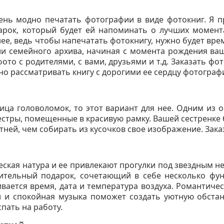
ень модно печатать фотографии в виде фотокниг. Я п
рок, который будет ей напоминать о лучших момента
ее, ведь чтобы напечатать фотокнигу, нужно будет вре
и семейного архива, начиная с момента рождения ва
фото с родителями, с вами, друзьями и т.д. Заказать фо
но рассматривать книгу с дорогими ее сердцу фотограф
ица головоломок, то этот вариант для нее. Одним из 
естры, помещенные в красивую рамку. Вашей сестренке б
тней, чем собирать из кусочков свое изображение. Зака
еская натура и ее привлекают прогулки под звездным неб
вительный подарок, сочетающий в себе несколько фу
вается время, дата и температура воздуха. Романтиче
ни и спокойная музыка поможет создать уютную обста
пать на работу.