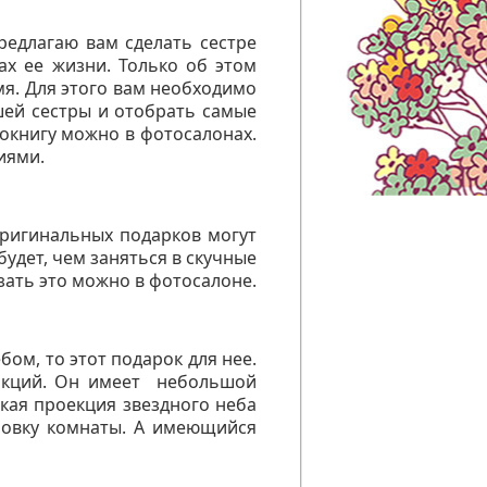
редлагаю вам сделать сестре
х ее жизни. Только об этом
мя. Для этого вам необходимо
шей сестры и отобрать самые
токнигу можно в фотосалонах.
иями.
оригинальных подарков могут
удет, чем заняться в скучные
зать это можно в фотосалоне.
ом, то этот подарок для нее.
нкций. Он
имеет
небольшой
ская проекция звездного неба
новку комнаты. А имеющийся