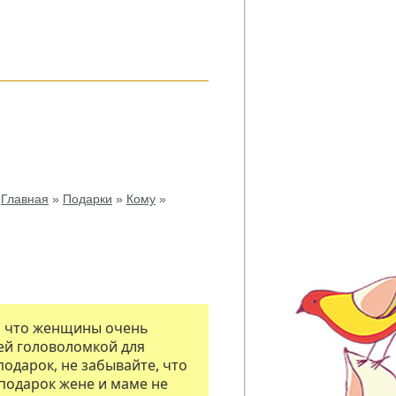
Главная
»
Подарки
»
Кому
»
т, что женщины очень
ей головоломкой для
одарок, не забывайте, что
 подарок жене и маме не