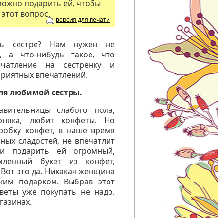
 можно подарить ей, чтобы
этот вопрос.
версия для печати
ть сестре? Нам нужен не
, а что-нибудь такое, что
чатление на сестренку и
приятных впечатлений.
ля любимой сестры.
авительницы слабого пола,
рняка, любит конфеты. Но
робку конфет, в наше время
ных сладостей, не впечатлит
ли подарить ей огромный,
мленный букет из конфет,
Вот это да. Никакая женщина
аким подарком. Выбрав этот
цветы уже покупать не надо.
газинах.