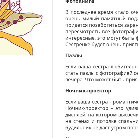
Фотокнига
В последнее время стало оч
очень милый памятный пода
придется позаботиться заран
пересмотреть все фотографи
интересные, это могут быть 
Сестренке будет очень прият
Пазлы
Если ваша сестра любительн
стать пазлы с фотографией с
вечера. Что может быть прия
Ночник-проектор
Если ваша сестра – романтич
Ночник-проектор – это уди
дисплей, на котором высвечи
на стенах и потолке спаль
будильник не даст утром прос