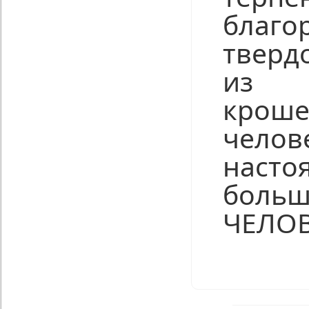
благ
тверд
из
кроше
челов
насто
боль
ЧЕЛОВ
Нравится