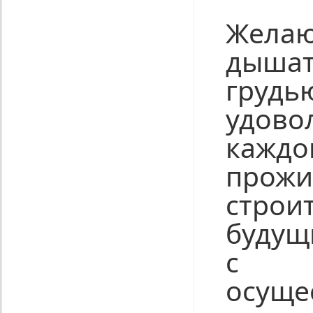
Жел
дыша
грудь
удово
каждо
прож
строи
будущ
с у
осуще