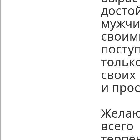
досто
мужчи
своим
посту
тольк
своих
и прос
Жела
всег
терпе