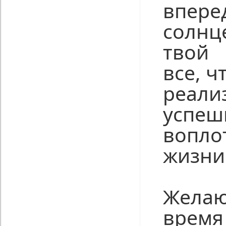
впер
солн
твой 
все, ч
реали
успеш
вопл
жизни
Желаю
вре