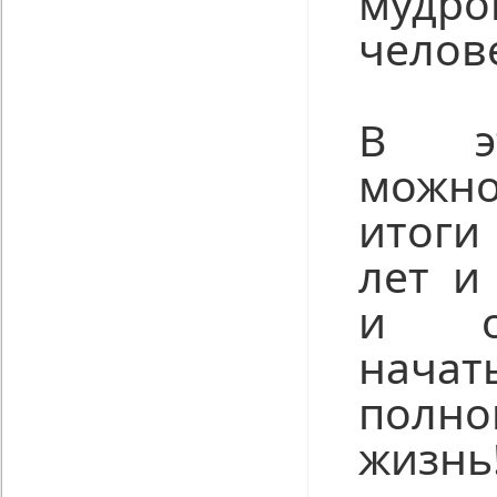
мудро
челов
В э
можн
итоги
лет и
и оп
нача
полно
жизнь