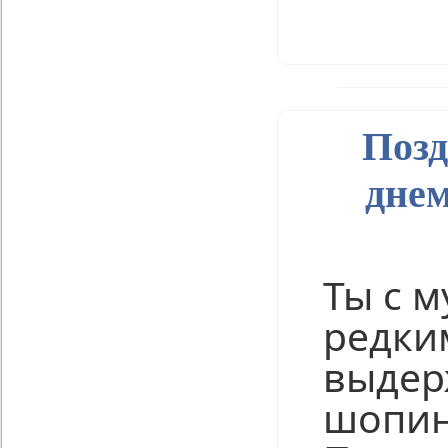
Нравится
Позд
дне
Ты с 
редки
выде
шопин