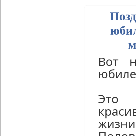
Позд
юбил
м
Вот н
юбилей
Это
краси
жизни
Полов