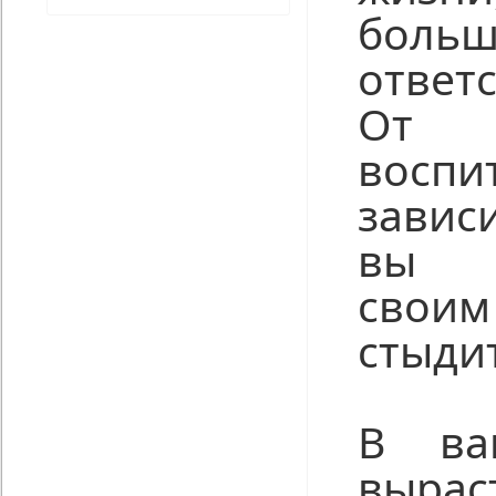
больш
ответ
От 
воспи
зависи
вы г
своим
стыдит
В ва
вырас