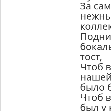
За са
нежны
колле
Подни
бокал
тост,
Чтоб 
нашей
было 
Чтоб в
был у 