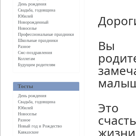
День рождения
Свадьба, годовщина
Дороги
Юбилей
Новорожденный
Новоселье
Профессиональные праздники
Вы
Школьные праздники
Разное
родит
Смс-поздравления
Коллегам
замеч
Будущим родителям
малыш
Тосты
День рождения
Свадьба, годовщина
Это 
Юбилей
Новоселье
счаст
Разное
Новый год и Рождество
жизн
Кавказские