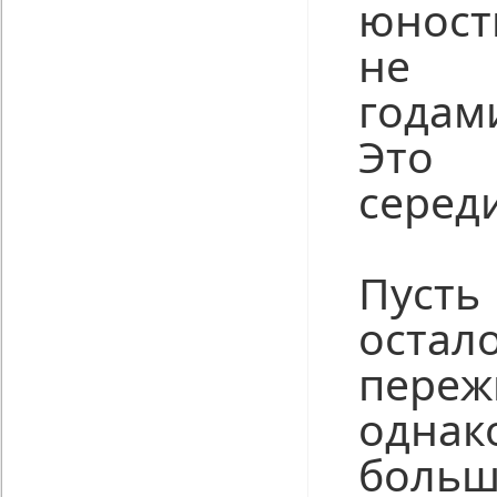
юност
не у
годам
Это
серед
Пусть
оста
переж
одн
бо