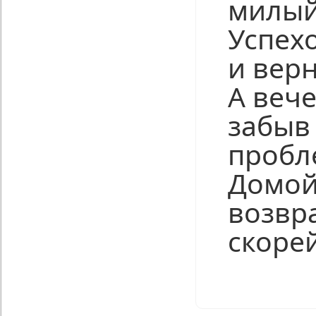
милый
Успехо
и верн
А вече
забыв
пробл
Домо
возвр
скорей
Нравится