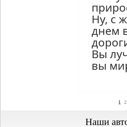
приро
Ну, с 
днем 
дорог
Вы луч
вы ми
Нравится
1
2
Наши авт