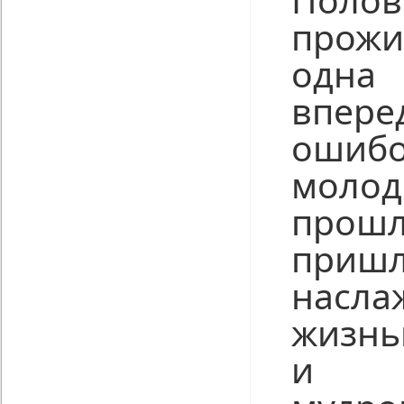
прож
одна
впер
ошиб
молод
прошл
при
насла
жизнь
и з