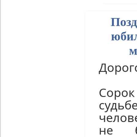
Позд
юбил
м
Дорого
Сорок
судь
челов
не б