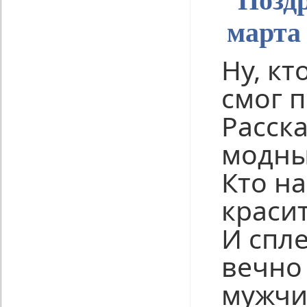
Поздр
марта 
Ну, кт
смог п
Расск
модны
Кто на
красит
И спл
вечно
мужчи