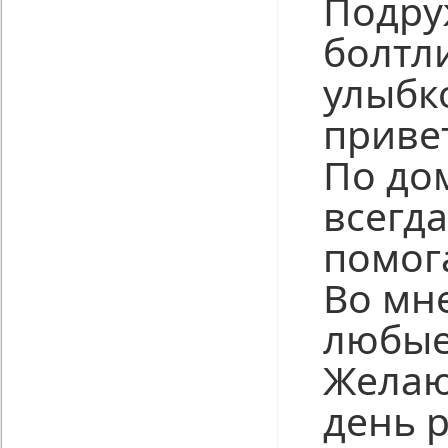
Подру
болтл
улыбк
приве
По дом
всегда
помог
Во мн
любые
Желаю
день 