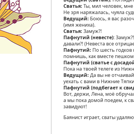
Сватья:
Ты, мил человек, мне 
Не зря наряжалась, чуяла суд
Ведущий:
Боюсь, я вас разоч
(имя жениха).
Сватья:
Замуж?!
Пафнутий (невесте)
: Замуж?
давали?! (Невеста все отрицае
Пафнутий:
По шесть годков 
помнишь, как вместе пешком п
Пафнутий (сватье с досадо
Пока на твоей телеге из Нижн
Ведущий:
Да вы не отчаивай
уехать с вами в Нижние Тяпки
Пафнутий (подбегает к сви
Вот, держи, Лена, моё обруча
а мы пока домой поедем, к св
завидуют!
Баянист играет, сваты удаляю