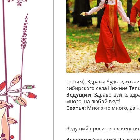
гостям). Здравы будьте, хозя
сибирского села Нижние Тяпк
Ведущий:
Здравствуйте, здр
много, на любой вкус!
Сватья:
Много-то много, да н
Ведущий просит всех женщин 
Ведущий (сватам):
Поглядите