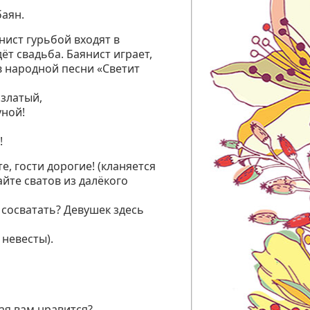
аян.
нист гурьбой входят в
дёт свадьба. Баянист играет,
в народной песни «Светит
 златый,
уной!
!
е, гости дорогие! (кланяется
айте сватов из далёкого
е сосватать? Девушек здесь
 невесты).
кая вам нравится?