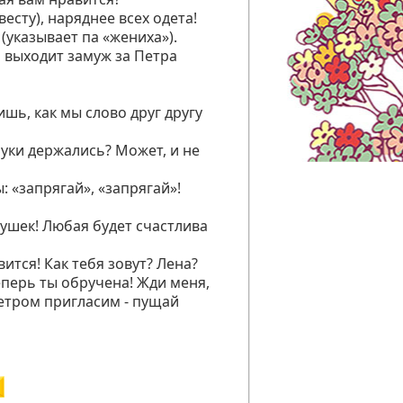
есту), наряднее всех одета!
 (указывает па «жениха»).
я выходит замуж за Петра
шь, как мы слово друг другу
руки держались? Может, и не
ы: «запрягай», «запрягай»!
ушек! Любая будет счастлива
вится! Как тебя зовут? Лена?
еперь ты обручена! Жди меня,
Петром пригласим - пущай