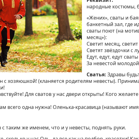
Реквизит:
народные костюмы, б
«Жених», сваты и бая
банкетный зал, где и
сваты поют (на моти
месяц»):
Светит месяц, светит
Светят звёздочки с л
Едут, едут, едут сваты
За невестой молодой
Сватья:
Здравы будьт
ин с хозяюшкой! (кланяется родителям невесты). Приним
и!
авствуйте! Для сватов у нас двери открыты! Кого желает
ам всего одна нужна! Оленька-красавица (называют имя
с таким же именем, что и у невесты, поднять руки.
, сколько у нас Оль, да все как на подбор, красотки! Ка