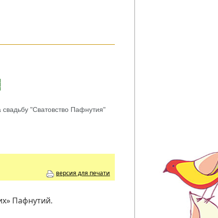
Х
 свадьбу "Сватовство Пафнутия"
версия для печати
их» Пафнутий.