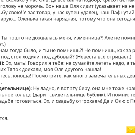
голову не морочь. Вон наша Оля сидит (указывает на нев
ьбу свою! У вас товар, у нас купец-удалец, наш Пафнутий
арую... Оленька такая нарядная, потому что она сегодн
! Ты пошто не дождалась меня, изменница?! Але не помни
т.)
нам тогда было, и ты не помнишь?! Не помнишь, как за 
од стол ходили, под дубовый? (Невеста всё отрицает.)
й):
Эх, мать! Говорил я тебе: на сумалёте лететь надо, а т
их Тяпок доехали, моя Оля другого нашла!
тесь, юноша! Посмотрите, как много замечательных дев
.
детельнице):
Ну ладно, я вот эту беру, она мне тоже нра
льное кольцо (дарит свидетельнице бублик). И помни: т
адьбе готовиться. Эх, и свадьбу отгрохаем! Да и Олю с 
тся.
Нравится