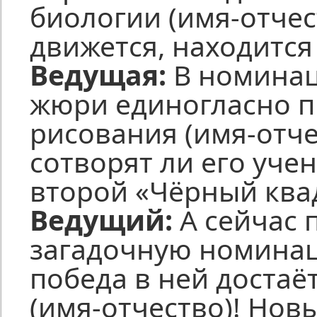
биологии (имя-отчест
движется, находится
Ведущая:
В номинац
жюри единогласно п
рисования (имя-отчес
сотворят ли его уче
второй «Чёрный ква
Ведущий:
А сейчас 
загадочную номинац
победа в ней доста
(имя-отчество)! Новы