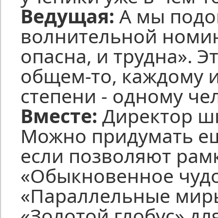
Ведущая:
А мы подо
волнительной номин
опасна, и трудна». Э
общем-то, каждому и
степени - одному чело
Вместе:
Директор шк
Можно придумать е
если позволяют рам
«Обыкновенное чудо
«Параллельные миры
«Золотой глобус» дл