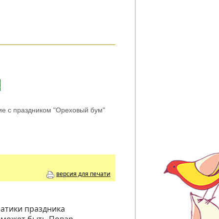
Х
е с праздником "Ореховый бум"
версия для печати
матики праздника