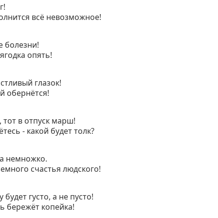
г!
олнится всё невозможное!
е болезни!
 ягодка опять!
астливый глазок!
ей обернётся!
 тот в отпуск марш!
ётесь - какой будет толк?
та немножко.
земного счастья людского!
 будет густо, а не пусто!
ль бережёт копейка!