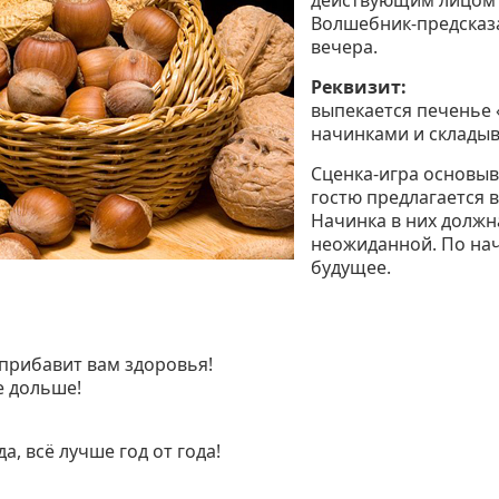
действующим лицом 
Волшебник-предсказа
вечера.
Реквизит:
выпекается печенье
начинками и складыв
Сценка-игра основыв
гостю предлагается 
Начинка в них должн
неожиданной. По на
будущее.
прибавит вам здоровья!
е дольше!
а, всё лучше год от года!