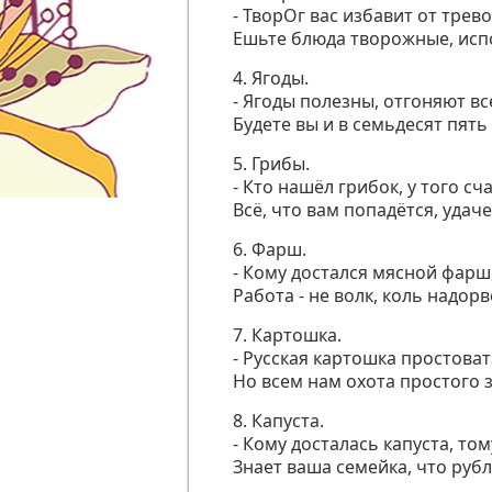
- ТворОг вас избавит от трево
Ешьте блюда творожные, исп
4. Ягоды.
- Ягоды полезны, отгоняют вс
Будете вы и в семьдесят пять
5. Грибы.
- Кто нашёл грибок, у того сч
Всё, что вам попадётся, удач
6. Фарш.
- Кому достался мясной фарш,
Работа - не волк, коль надорв
7. Картошка.
- Русская картошка простова
Но всем нам охота простого 
8. Капуста.
- Кому досталась капуста, тому
Знает ваша семейка, что руб