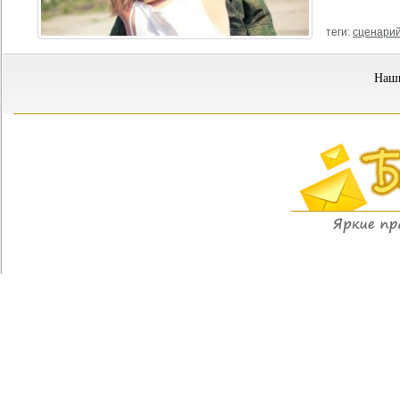
теги:
сценари
Наши