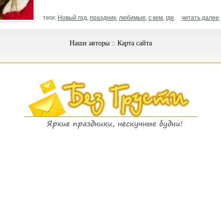
теги:
Новый год
,
праздник
,
любимые
,
с кем
,
где
читать далее
Наши авторы
::
Карта сайта