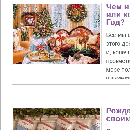
Чем и
или к
Год?
Все мы 
этого до
и, конеч
провести
море по
теги:
украшен
Рожде
своим