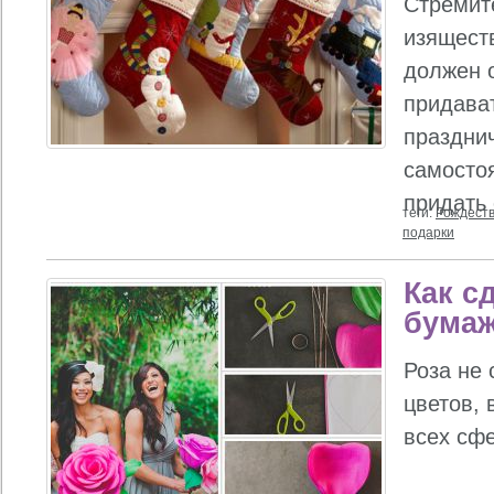
Стремите
изяществ
должен 
придава
празднич
самостоя
придать
теги:
Рождест
подарки
Как с
бумаж
Роза не 
цветов, 
всех сф