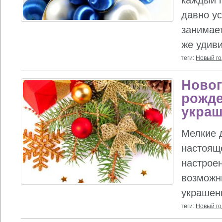
каждый 
давно у
занимае
же удиви
теги:
Новый го
Новог
рожде
укра
Мелкие д
настоящ
настрое
возможн
украшени
теги:
Новый го