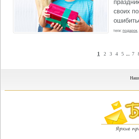
праздни
своих по
ошибитьс
теги:
подарок
,
1
2
3
4
5
...
7
Наши