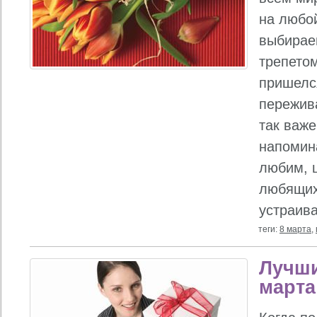
на любо
выбирае
трепетом
пришелся
пережив
так важе
напомина
любим, 
любящих
устраивае
теги:
8 марта
,
Лучши
марта