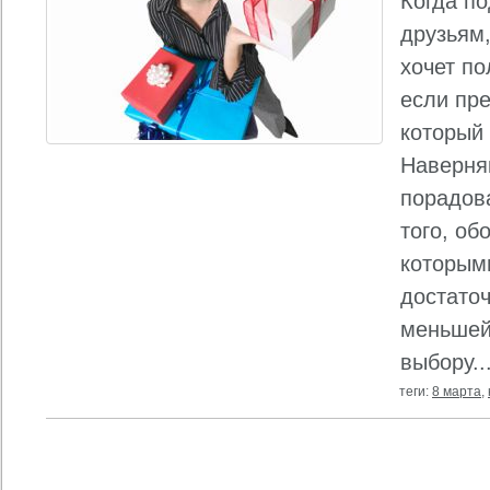
Когда п
друзьям,
хочет по
если пре
который 
Наверня
порадов
того, об
которым
достаточ
меньшей
выбору..
теги:
8 марта
,