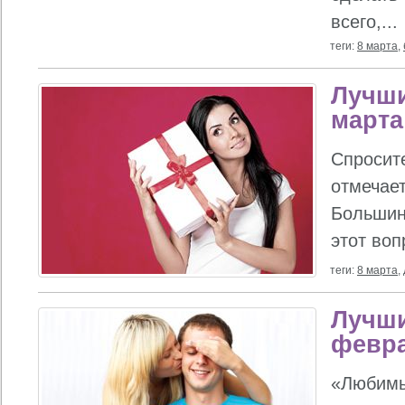
всего,...
теги:
8 марта
,
Лучши
марта
Спросите
отмечает
Большинс
этот воп
теги:
8 марта
,
Лучши
февр
«Любимы