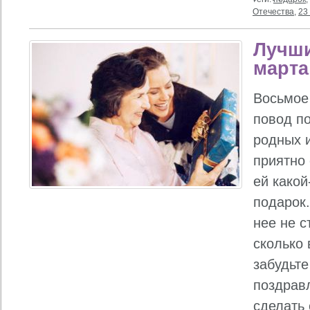
Отечества
,
23
Лучши
марта
Восьмое
повод п
родных 
приятно
ей какой
подарок.
нее не с
сколько 
забудьте
поздрав
сделать