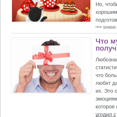
Но, чтоб
хорошим
подготов
теги:
подарок
,
Что м
получ
Любозна
статист
что бол
любят да
их. Это
эмоциям
которое 
угодил с
теги:
подарок
,