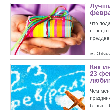
Лучши
февра
Что под
нередко
преддве
теги:
23 февр
Как и
23 фе
люби
Чем мен
праздни
больше б