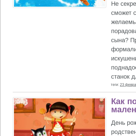
Не секре
сможет 
желаемы
порадов
сына? П
формали
искушен
поднадо
станок д
теги:
23 февр
Как п
мален
День ро
родствен