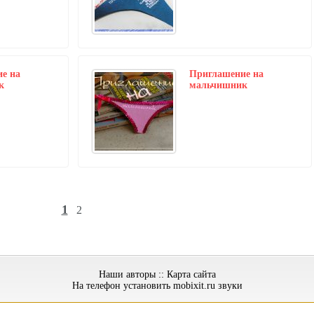
е на
Приглашение на
к
мальчишник
1
2
Наши авторы
::
Карта сайта
На телефон установить
mobixit.ru
звуки