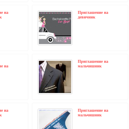
е на
Приглашение на
к
девичник
Приглашение на
е на
мальчишник
е на
Приглашение на
к
мальчишник