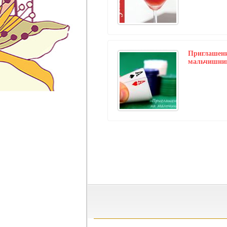
Приглашени
мальчишни