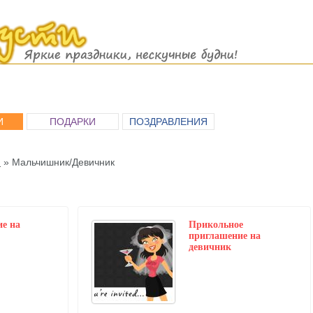
И
ПОДАРКИ
ПОЗДРАВЛЕНИЯ
я
»
Мальчишник/Девичник
е на
Прикольное
приглашение на
девичник