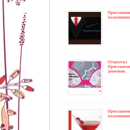
Приглашени
мальчишни
Открытка
Приглашени
девичник
Приглашени
мальчишни