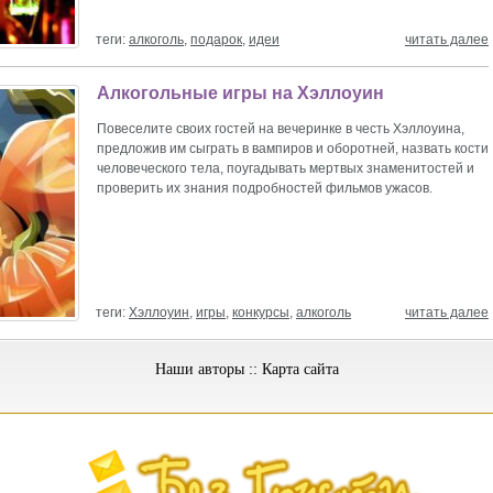
теги:
алкоголь
,
подарок
,
идеи
читать далее
Алкогольные игры на Хэллоуин
Повеселите своих гостей на вечеринке в честь Хэллоуина,
предложив им сыграть в вампиров и оборотней, назвать кости
человеческого тела, поугадывать мертвых знаменитостей и
проверить их знания подробностей фильмов ужасов.
теги:
Хэллоуин
,
игры
,
конкурсы
,
алкоголь
читать далее
Наши авторы
::
Карта сайта