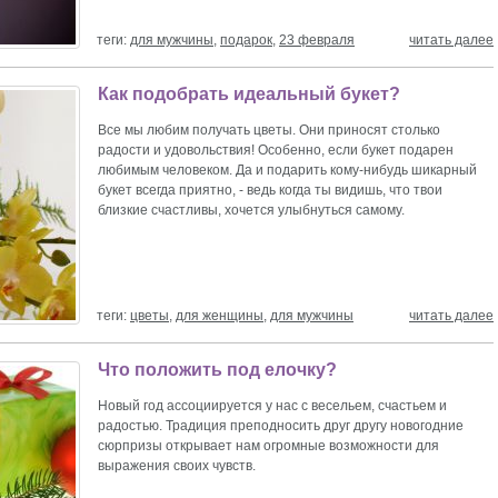
теги:
для мужчины
,
подарок
,
23 февраля
читать далее
Как подобрать идеальный букет?
Все мы любим получать цветы. Они приносят столько
радости и удовольствия! Особенно, если букет подарен
любимым человеком. Да и подарить кому-нибудь шикарный
букет всегда приятно, - ведь когда ты видишь, что твои
близкие счастливы, хочется улыбнуться самому.
теги:
цветы
,
для женщины
,
для мужчины
читать далее
Что положить под елочку?
Новый год ассоциируется у нас с весельем, счастьем и
радостью. Традиция преподносить друг другу новогодние
сюрпризы открывает нам огромные возможности для
выражения своих чувств.