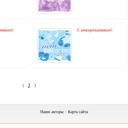
денным!
C новорожденным!
2
1
3
Наши авторы
::
Карта сайта