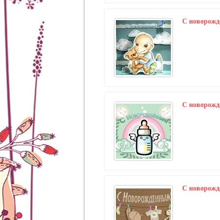
C новорож
C новорож
C новорож