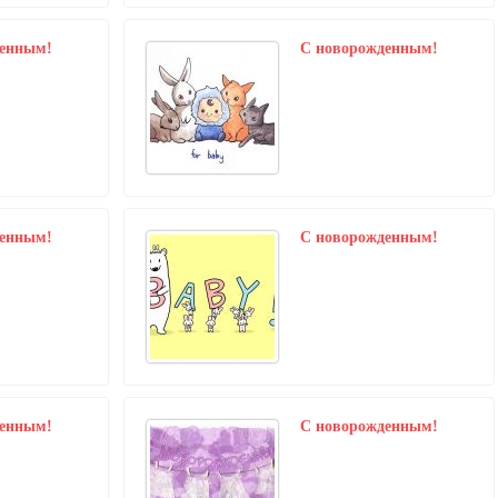
денным!
C новорожденным!
денным!
C новорожденным!
денным!
C новорожденным!