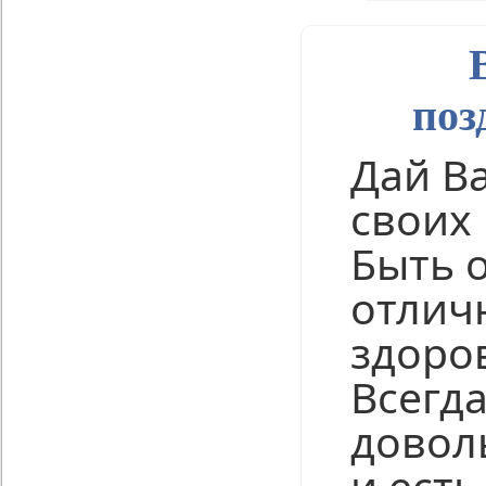
поз
Дай В
своих 
Быть 
отлич
здоро
Всегда
довол
и есть