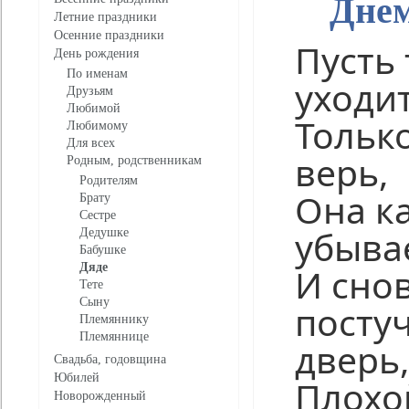
Днем
Летние праздники
Осенние праздники
Пусть 
День рождения
По именам
уходи
Друзьям
Любимой
Только
Любимому
Для всех
верь,
Родным, родственникам
Родителям
Она ка
Брату
Сестре
убыва
Дедушке
Бабушке
Дяде
И сно
Тете
Сыну
постуч
Племяннику
Племяннице
дверь,
Свадьба, годовщина
Юбилей
Плохо
Новорожденный