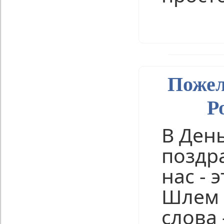
Нравится
Пожел
Р
В Ден
поздр
нас - э
Шлем 
слова 