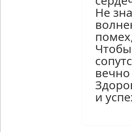
серде
Hе зн
волне
помех
Чтобы
сопут
вечно
Здоров
и успе
Нравится