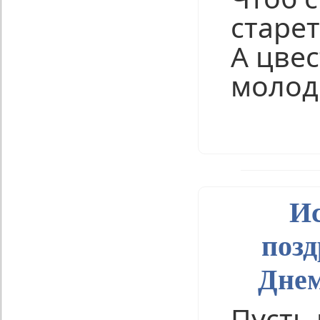
старет
А цвес
молод
Нравится
И
позд
Днем
Пусть