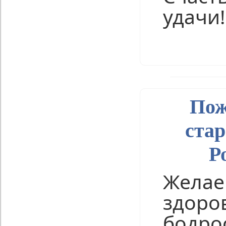
удачи!
Нравится
Пож
стар
Р
Желае
здоро
бодрос