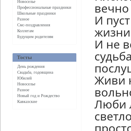
Новоселье
вечно 
Профессиональные праздники
Школьные праздники
И пус
Разное
Смс-поздравления
жизни 
Коллегам
Будущим родителям
И не в
судьба
Тосты
послу
День рождения
Свадьба, годовщина
Живи 
Юбилей
Новоселье
вольн
Разное
Новый год и Рождество
Люби 
Кавказские
светло
прост