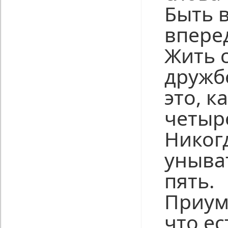
Быть 
вперед
Жить 
дружбе
это, к
четыр
Никог
уныват
пять.
Приум
что ес