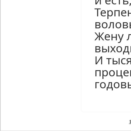
Терпе
волов
Жену 
выход
И тыс
проце
годов
Нравится