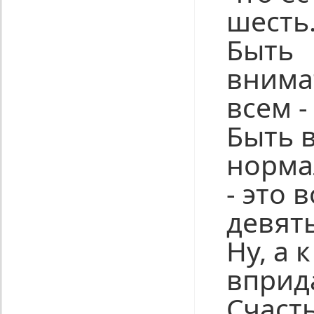
шесть
Быть
внима
всем -
Быть в
норма
- это 
девять
Ну, а 
вприда
Счасть