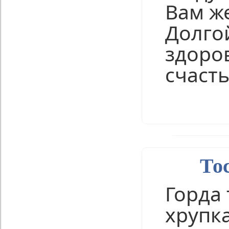
Вам ж
Долго
здоро
счасть
Нравится
Тос
Горда 
хрупка