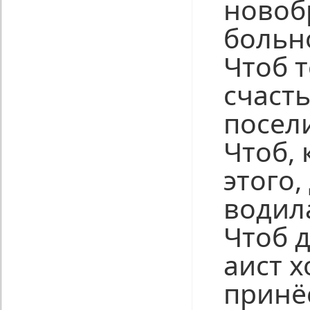
новоб
больн
Чтоб т
счасть
посел
Чтоб, 
этого,
водил
Чтоб 
аист х
принё