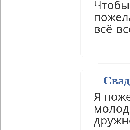
Чтобы
пожел
всё-вс
Нравится
Свад
Я пож
молод
дружно