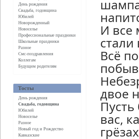
шампа
День рождения
Свадьба, годовщина
напито
Юбилей
Новорожденный
И все
Новоселье
Профессиональные праздники
стали 
Школьные праздники
Разное
Всё по
Смс-поздравления
Коллегам
побыв
Будущим родителям
Небез
Тосты
двое 
День рождения
Пусть 
Свадьба, годовщина
Юбилей
вас, к
Новоселье
Разное
грёзах
Новый год и Рождество
Кавказские