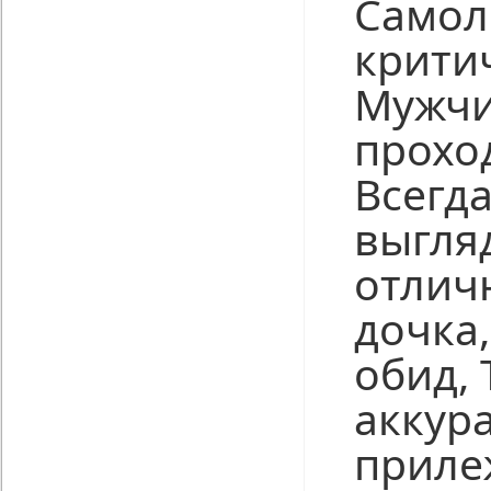
Самол
крити
Мужчи
прохо
Всегда
выгля
отличн
дочка
обид, 
аккур
приле