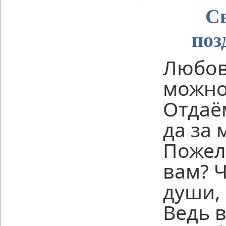
С
поз
Любов
можно
Отдаё
да за 
Пожел
вам? Ч
души,
Ведь в