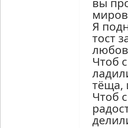
вы пр
миров
Я под
тост з
любов
Чтоб 
ладили
тёща, 
Чтоб с
радост
делил