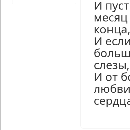
И пус
месяц 
конца
И если
больш
слезы,
И от 
любви
сердц
Нравится