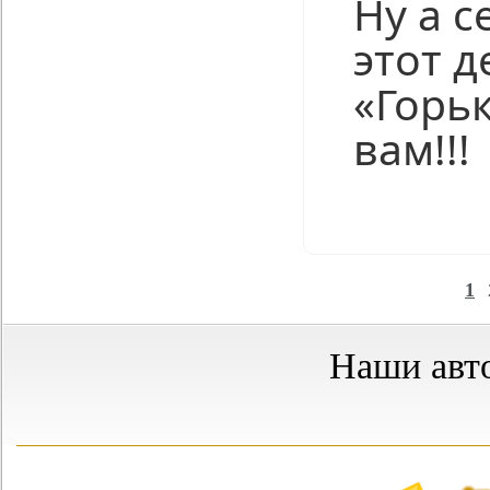
Ну а с
этот д
«Горь
вам!!!
Нравится
1
Наши авт