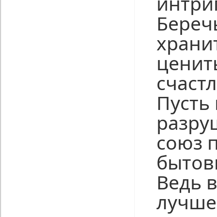
интриг
Береч
храни
ценит
счаст
Пусть
разру
союз 
бытов
Ведь 
лучше