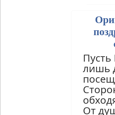
Ори
позд
Пусть
лишь 
посещ
Сторо
обходя
От ду