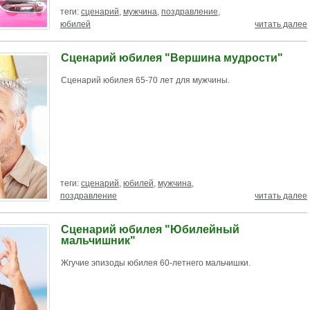
теги:
сценарий
,
мужчина
,
поздравление
,
юбилей
читать далее
Сценарий юбилея "Вершина мудрости"
Сценарий юбилея 65-70 лет для мужчины.
теги:
сценарий
,
юбилей
,
мужчина
,
поздравление
читать далее
Сценарий юбилея "Юбилейный
мальчишник"
Жгучие эпизоды юбилея 60-летнего мальчишки.