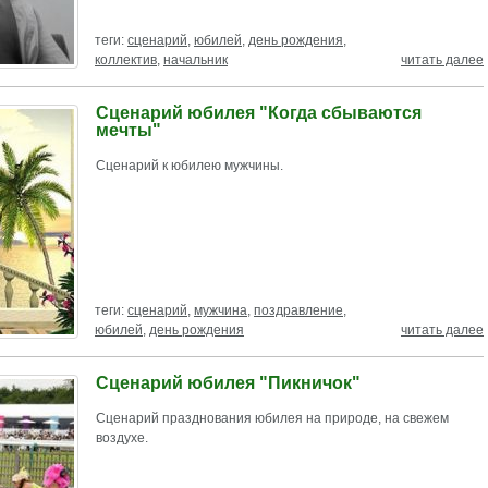
теги:
сценарий
,
юбилей
,
день рождения
,
коллектив
,
начальник
читать далее
Сценарий юбилея "Когда сбываются
мечты"
Сценарий к юбилею мужчины.
теги:
сценарий
,
мужчина
,
поздравление
,
юбилей
,
день рождения
читать далее
Сценарий юбилея "Пикничок"
Сценарий празднования юбилея на природе, на свежем
воздухе.