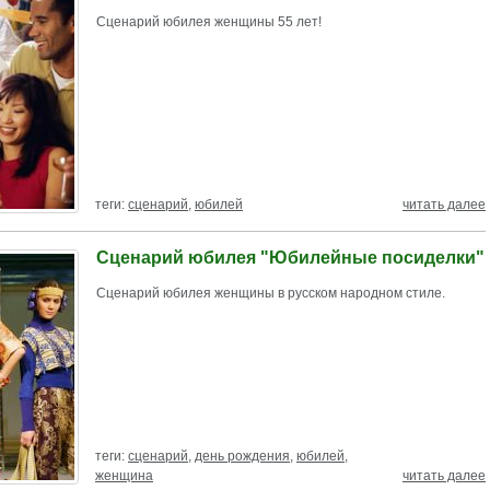
Сценарий юбилея женщины 55 лет!
теги:
сценарий
,
юбилей
читать далее
Сценарий юбилея "Юбилейные посиделки"
Сценарий юбилея женщины в русском народном стиле.
теги:
сценарий
,
день рождения
,
юбилей
,
женщина
читать далее