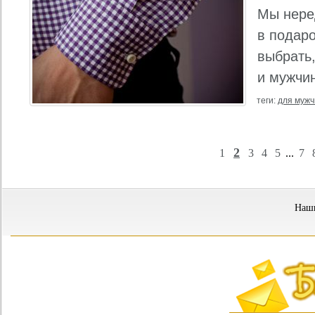
Мы нере
в подаро
выбрать
и мужчи
теги:
для муж
2
1
3
4
5
...
7
Наши