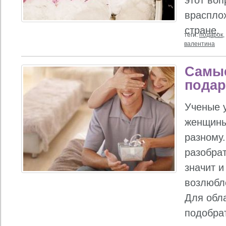
этот воп
враспло
стране.
теги:
подарок
,
валентина
Самы
подар
Ученые 
женщины
разному
разобрат
значит и
возлюбл
Для обл
подобрат