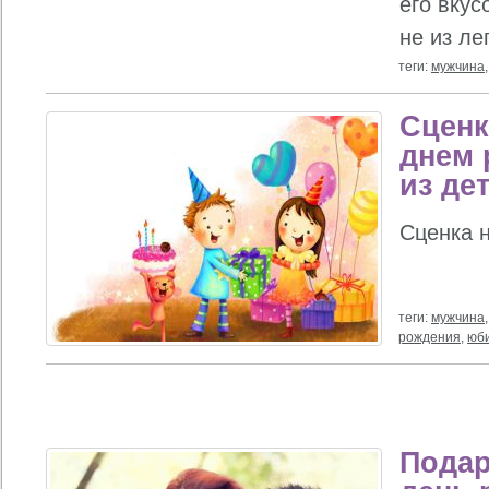
его вкус
не из ле
теги:
мужчина
Сценк
днем 
из де
Сценка 
теги:
мужчина
рождения
,
юб
Подар