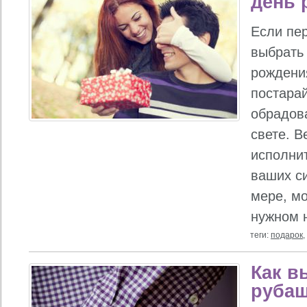
день 
Если пер
выбрать
рождения
постарай
обрадов
свете. В
исполнит
ваших си
мере, мо
нужном 
теги:
подарок
,
Как в
руба