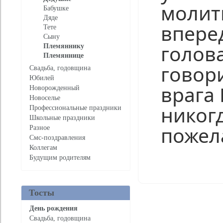
молит
Бабушке
Дяде
впере
Тете
Сыну
голов
Племяннику
Племяннице
говор
Свадьба, годовщина
Юбилей
врага
Новорожденный
Новоселье
никог
Профессиональные праздники
Школьные праздники
пожел
Разное
Смс-поздравления
Коллегам
Будущим родителям
Нравится
Тосты
День рождения
Свадьба, годовщина