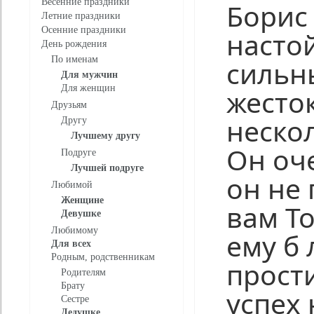
Весенние праздники
Борис 
Летние праздники
Осенние праздники
насто
День рождения
По именам
сильн
Для мужчин
Для женщин
жесто
Друзьям
неско
Другу
Лучшему другу
Он оче
Подруге
Лучшей подруге
он не
Любимой
Женщине
вам То
Девушке
Любимому
ему б 
Для всех
Родным, родственникам
прост
Родителям
Брату
успех 
Сестре
Дедушке