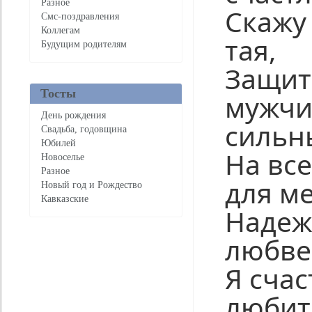
Разное
Скажу 
Смс-поздравления
Коллегам
тая,
Будущим родителям
Защит
Тосты
мужчи
День рождения
сильн
Свадьба, годовщина
Юбилей
На все
Новоселье
Разное
для ме
Новый год и Рождество
Кавказские
Надеж
любве
Я сча
любит