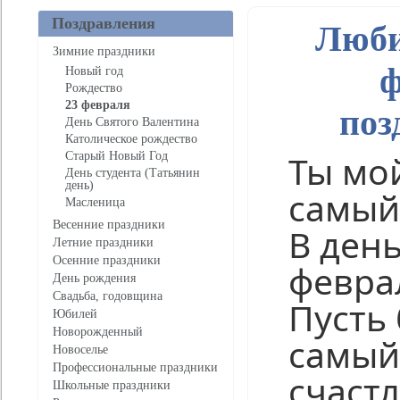
Поздравления
Люби
Зимние праздники
ф
Новый год
Рождество
23 февраля
поз
День Святого Валентина
Католическое рождество
Ты мо
Старый Новый Год
День студента (Татьянин
день)
самый
Масленица
Весенние праздники
В день
Летние праздники
Осенние праздники
февра
День рождения
Свадьба, годовщина
Пусть
Юбилей
Новорожденный
самый
Новоселье
Профессиональные праздники
счаст
Школьные праздники