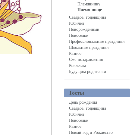
Племяннику
Племяннице
Свадьба, годовщина
Юбилей
Новорожденный
Новоселье
Профессиональные праздники
Школьные праздники
Разное
Смс-поздравления
Коллегам
Будущим родителям
Тосты
День рождения
Свадьба, годовщина
Юбилей
Новоселье
Разное
Новый год и Рождество