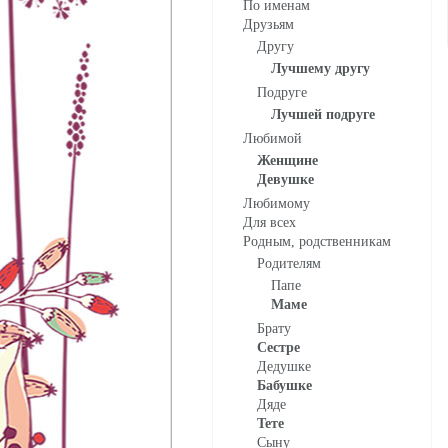
По именам
Друзьям
Нра
Другу
Лучшему другу
Подруге
Лучшей подруге
Любимой
Женщине
Девушке
Любимому
Для всех
Родным, родственникам
Родителям
Папе
Маме
Брату
Сестре
Дедушке
Бабушке
Дяде
Тете
Сыну