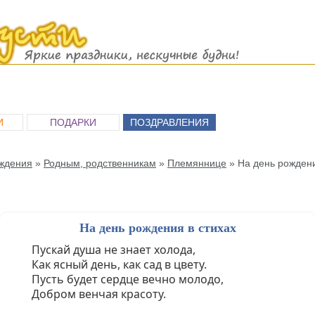
И
ПОДАРКИ
ПОЗДРАВЛЕНИЯ
ждения
»
Родным, родственникам
»
Племяннице
»
На день рожден
На день рождения в стихах
Пускай душа не знает холода,
Как ясный день, как сад в цвету.
Пусть будет сердце вечно молодо,
Добром венчая красоту.