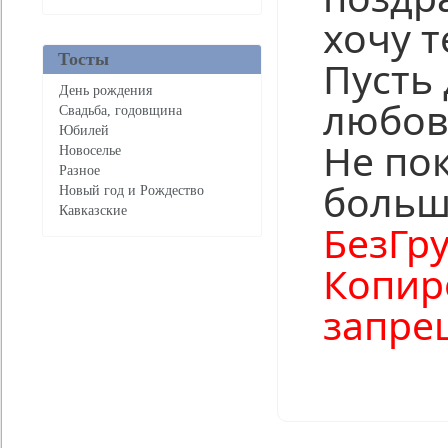
хочу т
Тосты
Пусть 
День рождения
любовь
Свадьба, годовщина
Юбилей
Не по
Новоселье
Разное
больш
Новый год и Рождество
Кавказские
БезГру
Копир
запре
Нравится