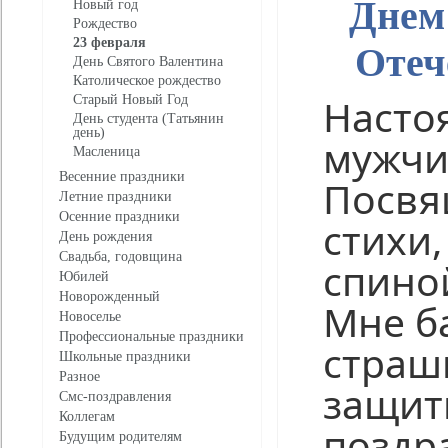
Днем
Новый год
Рождество
23 февраля
Отеч
День Святого Валентина
Католическое рождество
Насто
Старый Новый Год
День студента (Татьянин
день)
мужчи
Масленица
Весенние праздники
Посвя
Летние праздники
Осенние праздники
стихи,
День рождения
Свадьба, годовщина
спино
Юбилей
Новорожденный
Мне б
Новоселье
Профессиональные праздники
страш
Школьные праздники
Разное
защит
Смс-поздравления
Коллегам
поздр
Будущим родителям