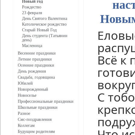
нас
Новый год
Рождество
23 февраля
Новым
День Святого Валентина
Католическое рождество
Еловы
Старый Новый Год
День студента (Татьянин
день)
распу
Масленица
Весенние праздники
Всё к 
Летние праздники
Осенние праздники
готов
День рождения
Свадьба, годовщина
вокруг.
Юбилей
Новорожденный
С тоб
Новоселье
Профессиональные праздники
крепк
Школьные праздники
Разное
подру
Смс-поздравления
Коллегам
Что и
Будущим родителям