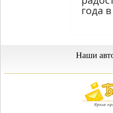
года в
Нравится
Наши авт