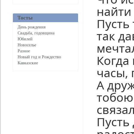
найти 
Тосты
Пусть 
День рождения
так д
Свадьба, годовщина
Юбилей
мечта
Новоселье
Разное
Когда
Новый год и Рождество
Кавказские
часы, 
А друж
тобою
связал
Пусть
радос