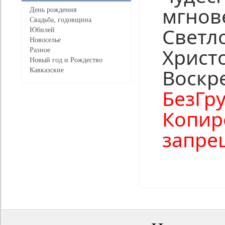
мгнов
День рождения
Свадьба, годовщина
Светл
Юбилей
Новоселье
Христ
Разное
Новый год и Рождество
Воскр
Кавказские
БезГру
Копир
запре
Нравится