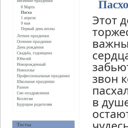
Пасхо
Весенние праздники
8 Марта
Пасха
Этот д
1 апреля
9 мая
торже
Первый день весны
Летние праздники
важны
Осенние праздники
День рождения
сердц
Свадьба, годовщина
Юбилей
забьют
Новорожденный
Новоселье
звон 
Профессиональные праздники
Школьные праздники
пасха
Разное
Смс-поздравления
в душ
Коллегам
Будущим родителям
остаю
чудес
Тосты