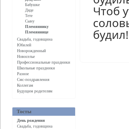
Бабушке
Чтоб 
Дяде
Тете
солов
Сыну
Племяннику
будил!
Племяннице
Свадьба, годовщина
Юбилей
Новорожденный
Нравится
Новоселье
Профессиональные праздники
Школьные праздники
Разное
Смс-поздравления
Коллегам
Будущим родителям
Тосты
День рождения
Свадьба, годовщина