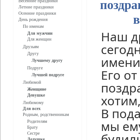
поздра
Весенние праздники
Летние праздники
Осенние праздники
в
День рождения
По именам
Наш др
Для мужчин
Для женщин
сегод
Друзьям
Другу
имени
Лучшему другу
Подруге
Его от
Лучшей подруге
поздр
Любимой
Женщине
хотим
Девушке
Любимому
В под
Для всех
Родным, родственникам
мы ем
Родителям
Брату
будил
Сестре
Дедушке