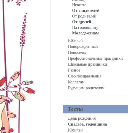
Невесте
От свидетелей
От родителей
Нра
От друзей
На годовщину
Молодоженам
Юбилей
Новорожденный
Новоселье
Профессиональные праздники
Школьные праздники
Разное
Смс-поздравления
Коллегам
Будущим родителям
Тосты
День рождения
Свадьба, годовщина
Юбилей