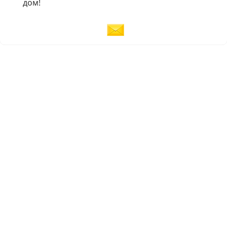
дом!
вится