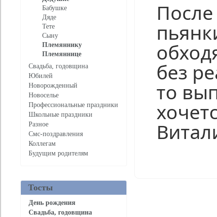
После
Бабушке
Дяде
пьянк
Тете
Сыну
обход
Племяннику
Племяннице
без р
Свадьба, годовщина
Юбилей
то вы
Новорожденный
Новоселье
хочетс
Профессиональные праздники
Школьные праздники
Витали
Разное
Смс-поздравления
Коллегам
Будущим родителям
Нравится
Тосты
День рождения
Свадьба, годовщина