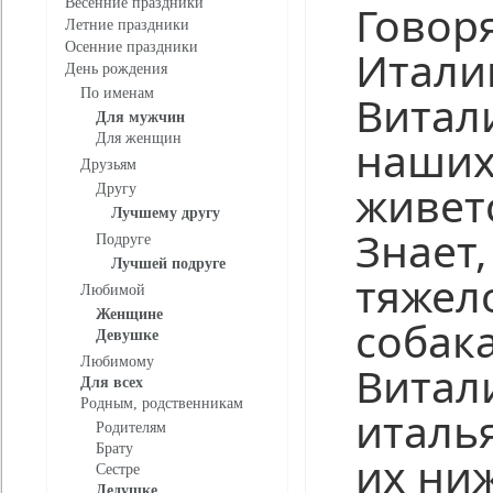
Весенние праздники
Говор
Летние праздники
Осенние праздники
Итали
День рождения
По именам
Витал
Для мужчин
Для женщин
наших
Друзьям
живетс
Другу
Лучшему другу
Знает,
Подруге
Лучшей подруге
тяжел
Любимой
Женщине
собака
Девушке
Любимому
Витал
Для всех
Родным, родственникам
италь
Родителям
Брату
их ни
Сестре
Дедушке