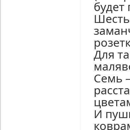
будет 
Шесть
заман
розет
Для т
маляв
Семь 
расст
цвета
И пуш
ковра