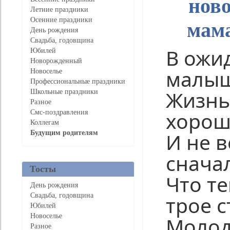
нов
Летние праздники
Осенние праздники
мам
День рождения
Свадьба, годовщина
В ожи
Юбилей
Новорожденный
малы
Новоселье
Профессиональные праздники
Жизнь
Школьные праздники
Разное
хорош
Смс-поздравления
Коллегам
И не 
Будущим родителям
снача
Тосты
Что те
День рождения
Свадьба, годовщина
трое с
Юбилей
Новоселье
Молод
Разное