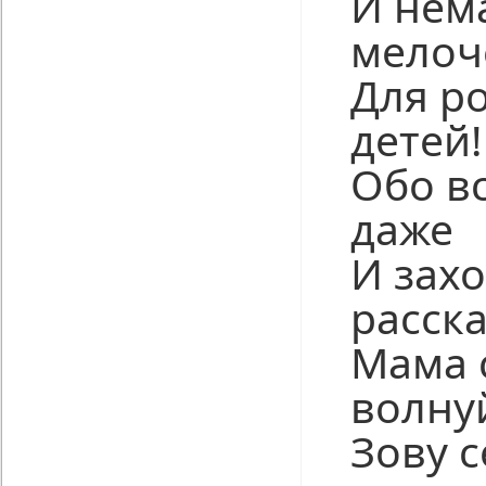
И нем
мелоч
Для р
детей!
Обо вс
даже
И зах
расск
Мама с
волну
Зову 