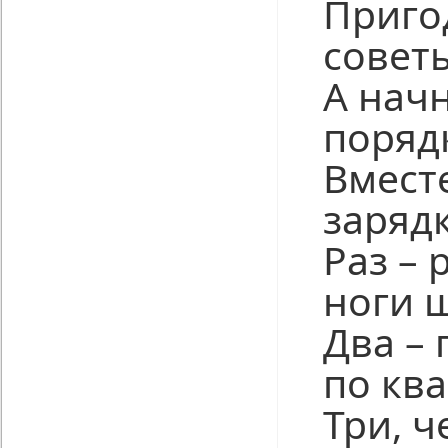
Приго
совет
А нач
поряд
Вмест
зарядк
Раз – 
ноги 
Два –
по ква
Три, ч