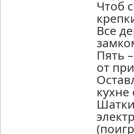
Чтоб 
крепк
Все д
замко
Пять –
от пр
Остав
кухне 
Шатки
элект
(поигр