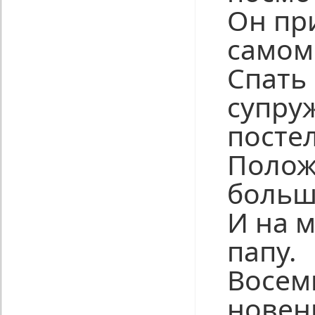
Он пр
самом
Спать
супру
постел
Поло
больш
И на м
папу.
Восем
новен