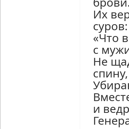
брови
Их вер
суров:
«Что 
с муж
Не ща
спину,
Убира
Вместе
и вед
Генера