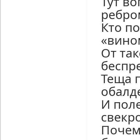
Тут во
ребро
Кто по
«вино
От так
беспр
Теща 
обалд
И пол
свекр
Почем