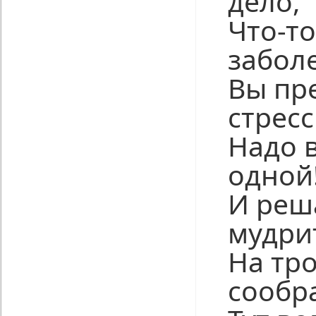
дело,
Что-то
забол
Вы пр
стресс
Надо 
одной
И реш
мудри
На тр
сообр