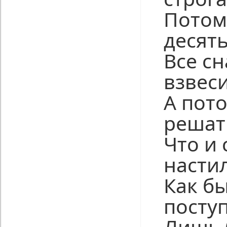
Потом
десять
Все сн
взвеси
А пот
решат
Что и 
настил
Как бы
посту
Лишь 