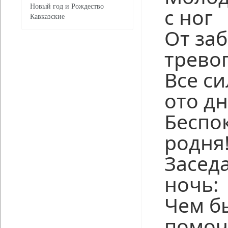
Новый год и Рождество
с ног
Кавказские
От заб
тревог
Все с
ото д
Беспо
родня
Засед
ночь:
Чем б
помоч