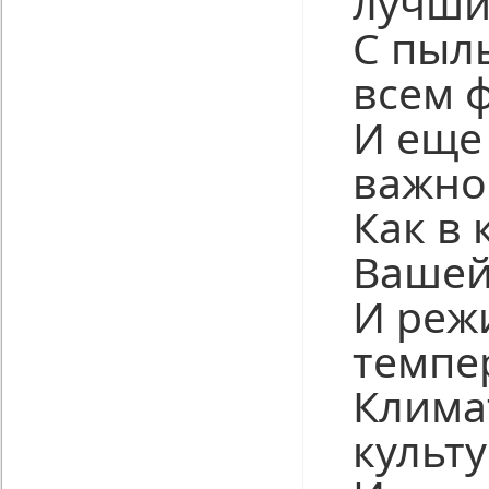
лучши
С пыл
всем 
И еще
важно
Как в 
Вашей
И реж
темпе
Клима
культ