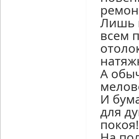
ремон
Лишь 
всем п
отоло
натяж
А обы
мелов
И бум
для д
покоя!
На по