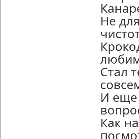
Канар
Не для
чисто
Кроко
любим
Стал 
совсе
И еще
вопро
Как на
посмо