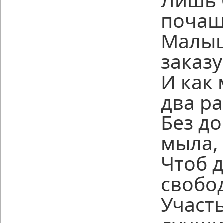
почащ
Малыш
заказу
И как
два ра
Без до
мыла,
Чтоб 
свобо
Участ