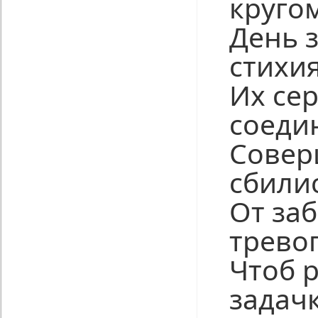
кругом
День 
стихи
Их се
соеди
Совер
сбилис
От заб
тревог
Чтоб 
задачк