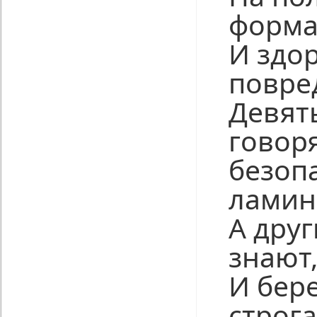
форма
И здо
повре
Девят
говор
безоп
ламин
А друг
знают
И бер
строга