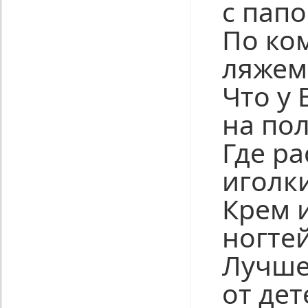
с пап
По ко
ляжем
Что у 
на пол
Где р
иголк
Крем 
ногте
Лучше
от дет