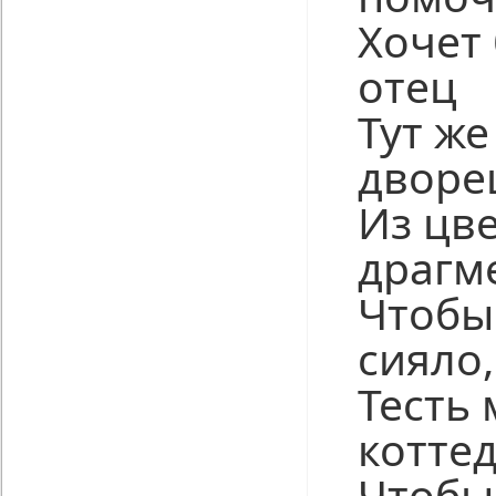
Хочет
отец
Тут ж
дворе
Из цв
драгм
Чтобы
сияло,
Тесть 
коттед
Чтобы