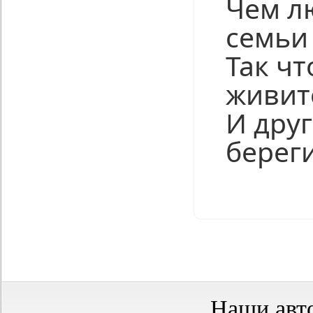
Чем л
семьи
Так чт
живит
И друг
береги
Нравится
Наши авт