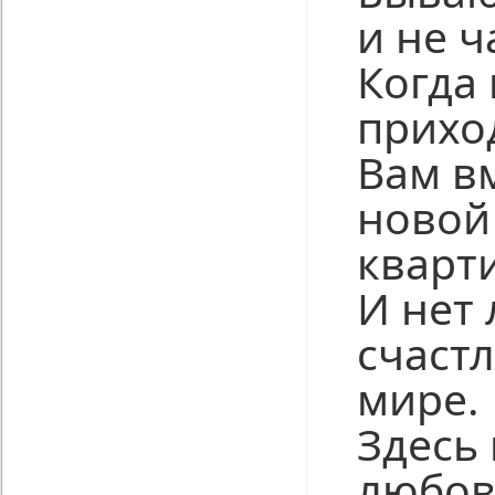
и не ч
Когда
приход
Вам в
новой
кварт
И нет
счаст
мире.
Здесь 
любов