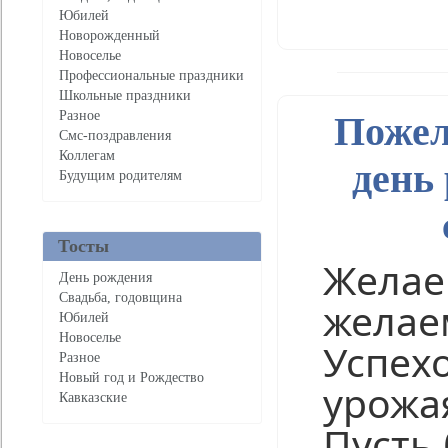
Юбилей
Нравится
Новорожденный
Новоселье
Профессиональные праздники
Школьные праздники
Разное
Пожел
Смс-поздравления
Коллегам
день
Будущим родителям
Тосты
Желае
День рождения
Свадьба, годовщина
желае
Юбилей
Новоселье
Успехо
Разное
Новый год и Рождество
урожая
Кавказские
Пусть 