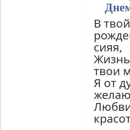
Днем
В твой
рожде
сияя,
Жизнь
твои 
Я от д
желаю
Любви
красо