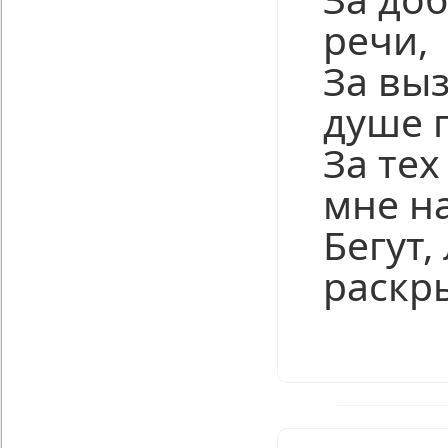
речи,
За вы
душе п
За тех
мне н
Бегут
раскр
Нравится