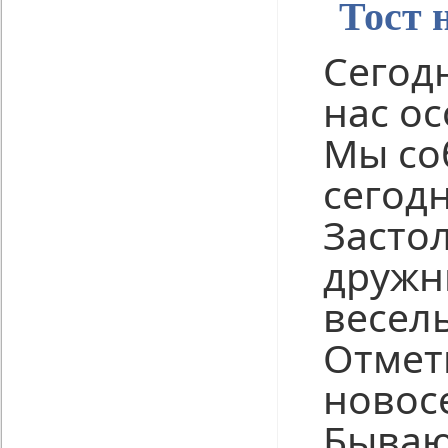
Тост 
Сегодн
нас о
Мы со
сегод
Засто
дружн
весел
Отмет
новос
Бываю