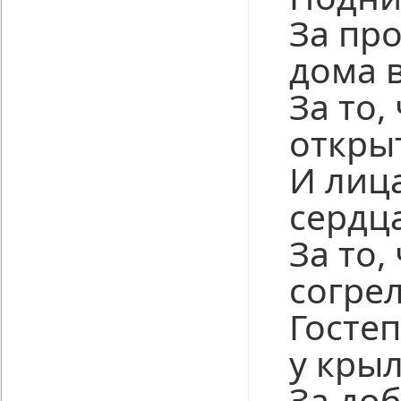
За пр
дома 
За то,
откры
И лиц
сердца
За то,
согре
Госте
у крыл
За до