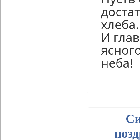
достат
хлеба.
И гла
ясног
неба!
Нравится
С
позд