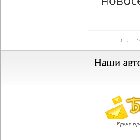
новос
Нравится
1
2
...
1
Наши авт