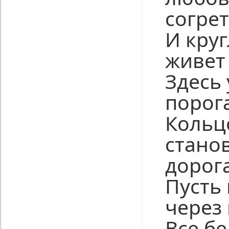
согрет
И кру
живет 
Здесь
порог
Кольц
стано
дорога
Пусть
через
Все бе