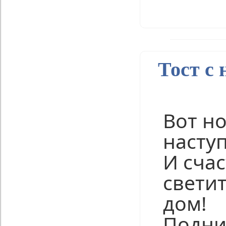
Нравится
Тост с 
Вот н
насту
И сча
светит
дом!
Подни