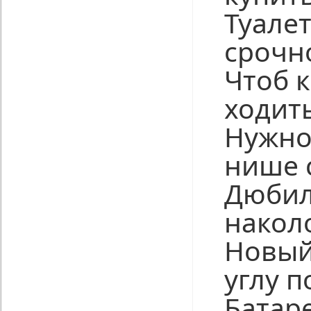
Туале
срочн
Чтоб к
ходить
Нужно
нише 
Дюби
накол
Новый
углу п
Батар