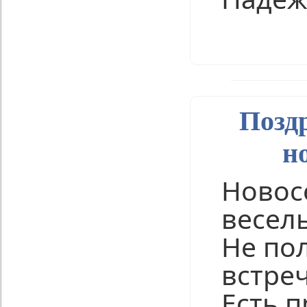
Нравится
Позд
н
Новос
весель
Не по
встреч
Есть п