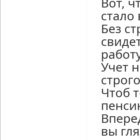
Вот, ч
стало
Без с
свиде
работу
Учет 
строго
Чтоб 
пенси
Впере
вы гл