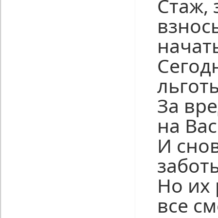
Стаж, 
взносы
начать
Сегод
льгот
За вр
на Вас
И сно
забот
Но их
все см