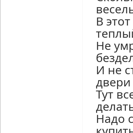
весел
В этот
теплы
Не ум
бездел
И не с
двери
Тут вс
делат
Надо с
купить