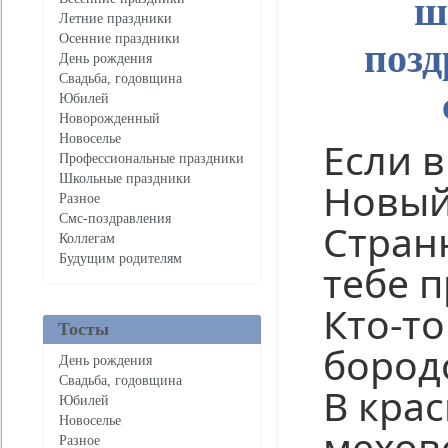
ш
Летние праздники
Осенние праздники
позд
День рождения
Свадьба, годовщина
Юбилей
Новорожденный
Новоселье
Если в
Профессиональные праздники
Школьные праздники
Новый
Разное
Смс-поздравления
Стран
Коллегам
Будущим родителям
тебе п
Кто-то
Тосты
бород
День рождения
Свадьба, годовщина
В кра
Юбилей
Новоселье
мехов
Разное