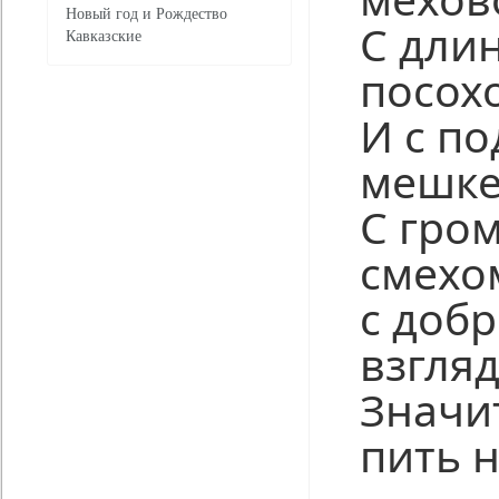
Новый год и Рождество
С дли
Кавказские
посох
И с п
мешке
С гро
смехо
с доб
взгляд
Значи
пить н