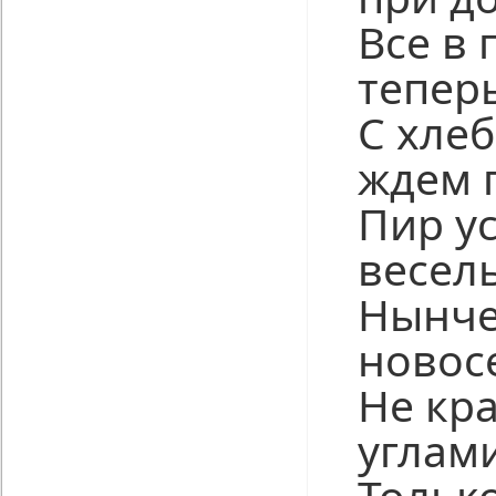
Все в 
тепер
С хлеб
ждем г
Пир у
весель
Нынче
новос
Не кр
углами
Только