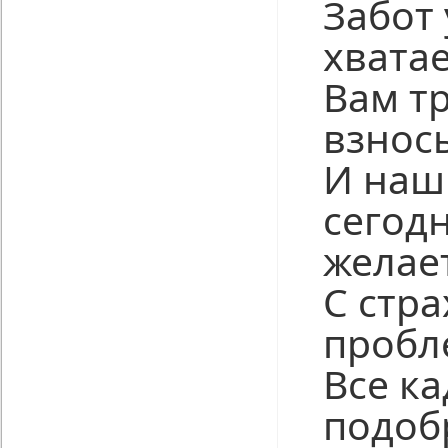
Забот 
хвата
Вам т
взнос
И наш
сегод
желае
С стр
пробл
Все к
подоб