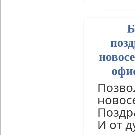
Б
позд
новос
офис
Позво
новос
Поздр
И от 