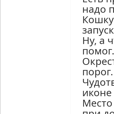
надо 
Кошку
запуск
Ну, а 
помог
Окрес
порог.
Чудот
иконе
Место
при д