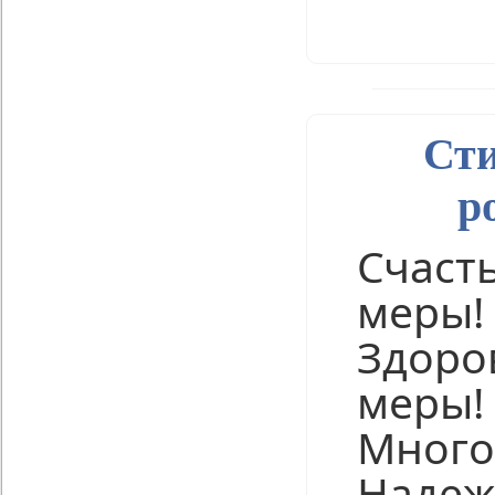
Нравится
Сти
р
Счасть
меры!
Здоров
меры!
Много
Надеж