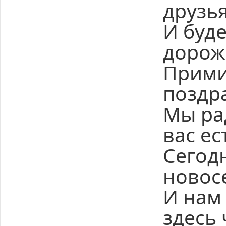
друзь
И буд
дорож
Прими
поздр
Мы рад
вас ес
Сегод
новос
И нам
здесь 