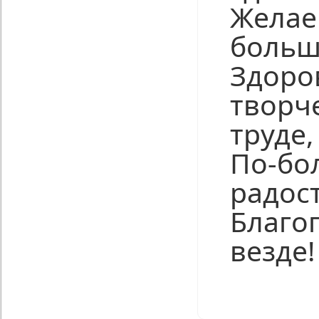
Желае
больш
Здоро
творч
труде,
По-бо
радост
Благо
везде!
Нравится