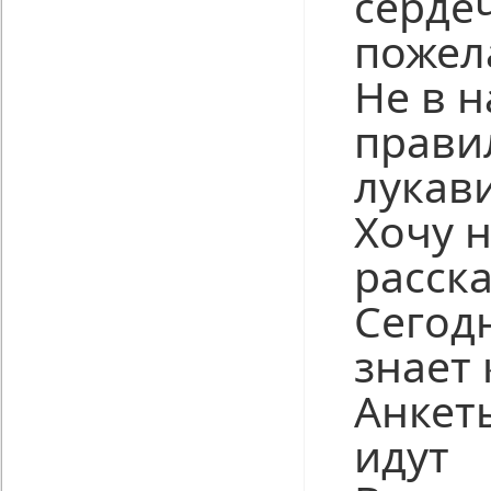
серде
пожел
Не в 
прави
лукави
Хочу 
расска
Сегод
знает
Анкет
идут