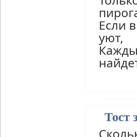
пирог
Если в
уют,
Кажды
найде
Нравится
Тост 
Сколь