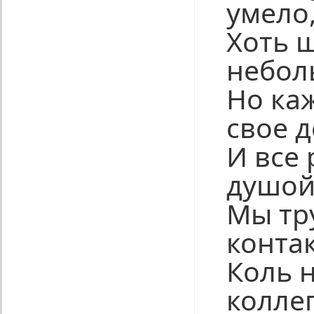
умело
Хоть 
небол
Но ка
свое 
И все 
душой
Мы тр
контак
Коль 
колле