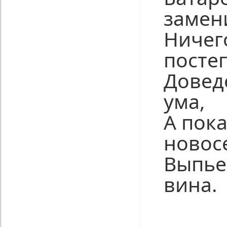
замен
Ничего
посте
Довед
ума,
А пока
новос
Выпье
вина.
Нравится