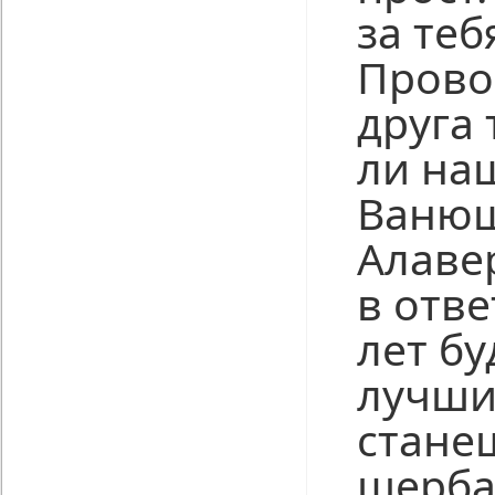
за теб
Прово
друга 
ли на
Ваню
Алаве
в отве
лет б
лучши
стане
щербат