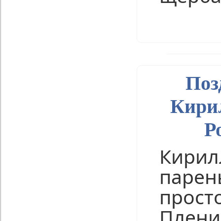
Нравится
Поз
Кири
Р
Кирил
парен
прост
Плени