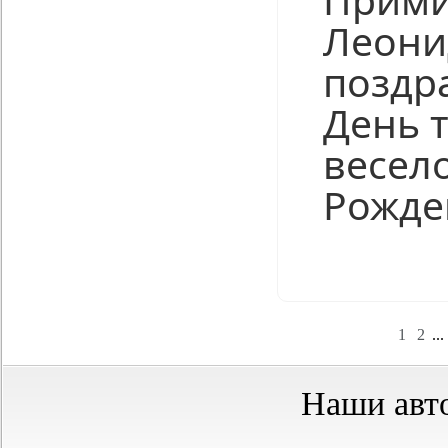
Леони
поздр
День 
весел
Рожде
Нравится
1
2
...
Наши авт