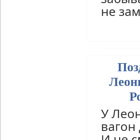
не за
Нравится
Поз
Леон
Р
У Лео
вагон 
И не с