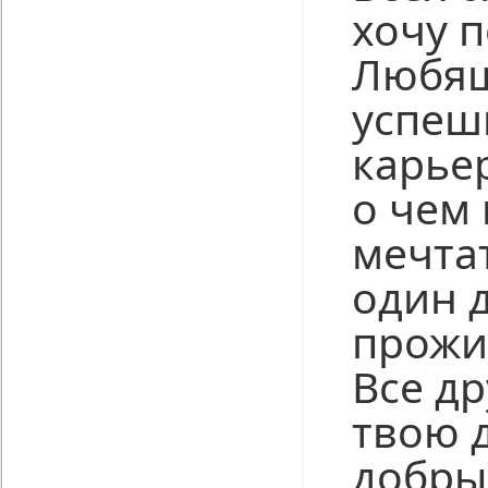
хочу 
Любящ
успеш
карьер
о чем
мечта
один 
прожи
Все др
твою 
добры