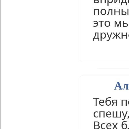
полны
это м
дружно
Нравится
Ал
Тебя 
спешу,
Всех б