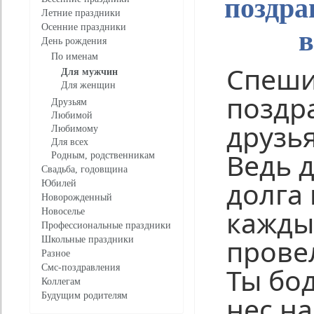
поздра
Летние праздники
Осенние праздники
в
День рождения
По именам
Спеш
Для мужчин
Для женщин
поздр
Друзьям
Любимой
друзья
Любимому
Для всех
Ведь 
Родным, родственникам
Свадьба, годовщина
долга 
Юбилей
Новорожденный
кажды
Новоселье
Профессиональные праздники
провел
Школьные праздники
Разное
Ты бо
Смс-поздравления
Коллегам
Будущим родителям
нес на