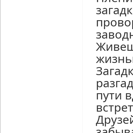
загадк
прово
завод
Живеш
жизнь
Загадк
разгад
пути в
встре
Друзе
забыва