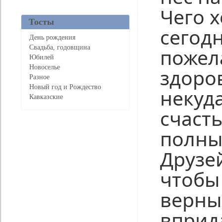
Чего 
Тосты
сегод
День рождения
Свадьба, годовщина
пожел
Юбилей
Новоселье
здоро
Разное
Новый год и Рождество
некуда
Кавказские
счасть
полны
Друзе
чтобы
верны
вприд