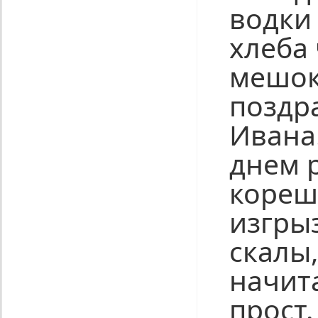
водки
хлеба
мешок
поздр
Ивана!
днем 
кореш
изгры
скалы,
начит
прост