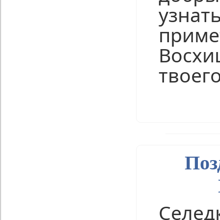
узнать
приме
Восхи
твоего
Нравится
Поз
Селед