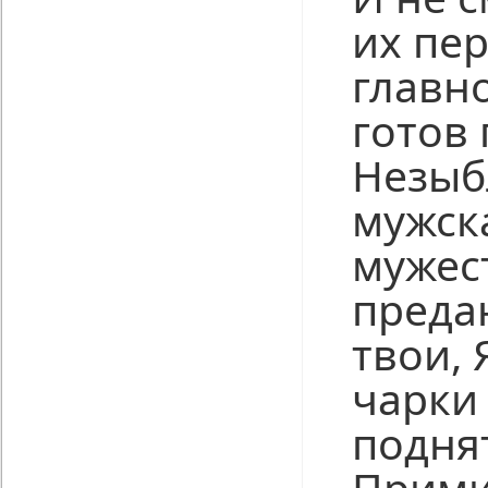
их пер
главно
готов 
Незыб
мужска
мужес
преда
твои,
чарки
подня
Прими